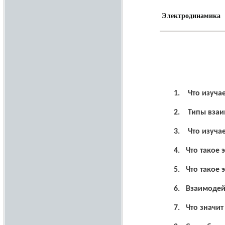
Электродинамика
1.
Что изуча
2.
Типы взаи
3.
Что изучае
4.
Что такое 
5.
Что такое
6.
Взаимодей
7.
Что значит