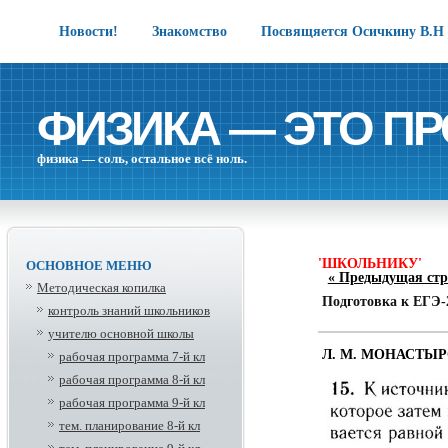
Новости!
Знакомство
Посвящяется Осичкину В.Н
ФИЗИКА — ЭТО ПР
физика — соль, остальное всё ноль.
'ШКОЛЬНИКУ'
ОСНОВНОЕ МЕНЮ
« Предыдущая стр
Методическая копилка
Подготовка к ЕГЭ-
контроль знаний школьников
учителю основной школы
Л. М. МОНАСТЫРС
рабочая программа 7-й кл
рабочая программа 8-й кл
рабочая программа 9-й кл
тем. планирование 8-й кл