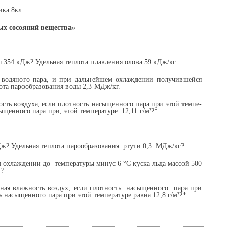
ка 8кл.
ых сосояний вещества»
ы 354 кДж? Удельная теплота плавления олова 59 кДж/кг.
г водяного пара, и при дальнейшем охлаждении получившейся
лота парообразования воды 2,3 MДж/кг.
ность воздуха, если плотность насыщенного пара при этой темпе­
ыщенного пара при, этой температуре: 12,11 г/м³?*
Дж? Удельная теплота парообразования ртути 0,3 MДж/кг?.
м охлаждении до температуры минус 6 °С куска льда массой 500
 ?
льная влаж­ность воздух, если плотность насыщенного пара при
ть насыщенно­го пара при этой температуре равна 12,8 г/м³?*