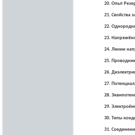
20.
Опыт Резе
21.
Свойства э
22.
Однородно
23.
Напряжённ
24.
Линии напр
25.
Проводник
26.
Диэлектрик
27.
Потенциал,
28.
Эквипотен
29.
Электроёмк
30.
Типы конд
31.
Соединени