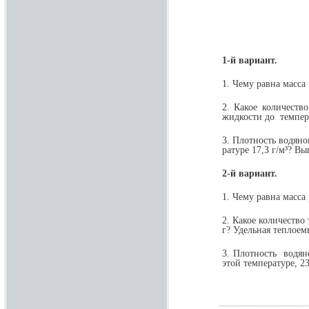
1-й вариант.
1. Чему равна масса
2. Какое количеств
жидкости до темпера
3. Плотность водяно
ратуре 17,З г/м³? В
2-й вариант.
1. Чему равна масс
2. Какое количество
г? Удельная теплоем
3. Плотность водян
этой температуре, 23