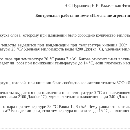
Н.С.Пурышева,Н.Е. Важеевская Физи
Контрольная работа по теме «Изменение агрегатн
 куска олова, которому при плав­лении было сообщено количество теплот
о теплоты выделится при кон­денсации при температypе кипения 200
туры 25 °С? Удель­ная теплоемкость воды 4200 Дж/(кг·ºС), удельная теп
го пара при температуре 20 °С равна 7 г/м³. Какова относительная влаж
ыпадет ли ,роса при понижении температуры до 14 °С, если плотность нас
а ртути, которой при кипении было сообщено количество теплоты 3ОО к
 теплоты выделится при плавлении при, температуре 0 °С и последующе
кость льда 2100 Дж/(кг·°С), удельная теплота плавления льда 340 кДж/кг
ого пара при температуре 25 °С Равна 12,8 г/м³. Чему равна относите
 г/м³? Выпадет ли роса, если тем­пература понизится до 15 °С, а плотнос