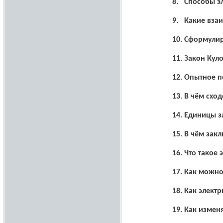
8.
Способы э
9.
Какие вза
10.
Сформулиру
11.
Закон Куло
12.
Опытное п
13.
В чём сход
14.
Единицы за
15.
В чём закл
16.
Что такое 
17.
Как можно
18.
Как электр
19.
Как изменя