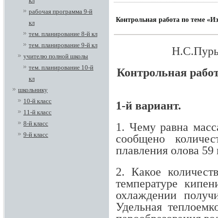
кл
рабочая программа 9-й
Контрольная работа по теме «И
кл
тем. планирование 8-й кл
тем. планирование 9-й кл
Н.С.Пуры
учителю полной школы
тем. планирование 10-й
Контрольная работ
кл
школьнику
10-й класс
1-й вариант.
11-й класс
8-й класс
1. Чему равна масс
9-й класс
сообщено количес
плавления олова 59 
2. Какое количест
температypе кипе
охлаждении получ
Удель­ная теплоемк