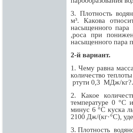
парообразования во
3. Плотность водя
м³. Какова относи
насыщенного пара п
,роса при пониже
насыщенного пара пр
2-й вариант.
1. Чему равна масс
количество теплоты
ртути 0,3 MДж/кг?
2. Какое количес
температуре 0 °С
минус 6 °С куска л
2100 Дж/(кг·°С), уд
3. Плотность водяно