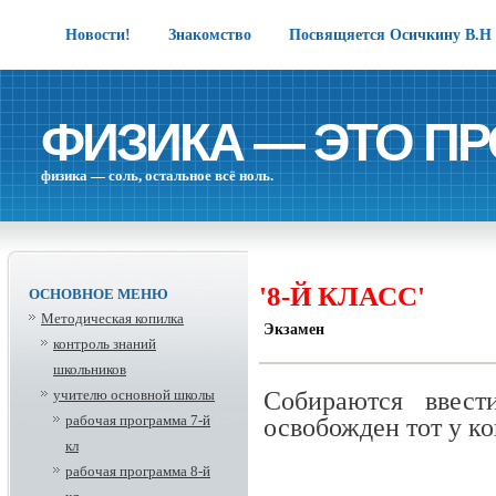
Новости!
Знакомство
Посвящяется Осичкину В.Н
ФИЗИКА — ЭТО ПР
физика — соль, остальное всё ноль.
'8-Й КЛАСС'
ОСНОВНОЕ МЕНЮ
Методическая копилка
Экзамен
контроль знаний
школьников
Собираются ввест
учителю основной школы
рабочая программа 7-й
освобожден тот у ко
кл
рабочая программа 8-й